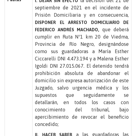
la decisión del 21 de
I. DEJAR SIN EFECTO
septiembre de 2021 en el incidente de
Prisión Domiciliaria y en consecuencia,
DISPONER EL ARRESTO DOMICILIARIO DE
que deberá
FEDERICO ANDRÉS MACHADO,
cumplir en Ruta Nº1 km 20 de Viedma,
Provincia de Río Negro, designándose
como sus guardadoras a María Esther
Ciccarelli DNI 4.473.194 y a Malena Esther
Igoldi DNI 27.015.067. El detenido tendrá
prohibición absoluta de abandonar el
domicilio sin expresa autorización de este
Juzgado, salvo urgencia médica y los
supuestos que seguidamente se
detallarán, en todos los casos con
conocimiento del tribunal, bajo
apercibimiento de revocar el beneficio
concedido;
a las guardadoras las
II. HACER SABER